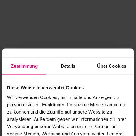
Zustimmung
Details
Über Cookies
Diese Webseite verwendet Cookies
Wir verwenden Cookies, um Inhalte und Anzeigen zu
personalisieren, Funktionen für soziale Medien anbieten
zu können und die Zugriffe auf unsere Website zu
analysieren. Außerdem geben wir Informationen zu Ihrer
Application error: a client-side exception has occurred
while
Verwendung unserer Website an unsere Partner für
soziale Medien, Werbung und Analysen weiter. Unsere
loading
www.kurzwego.de
(see the browser console for more