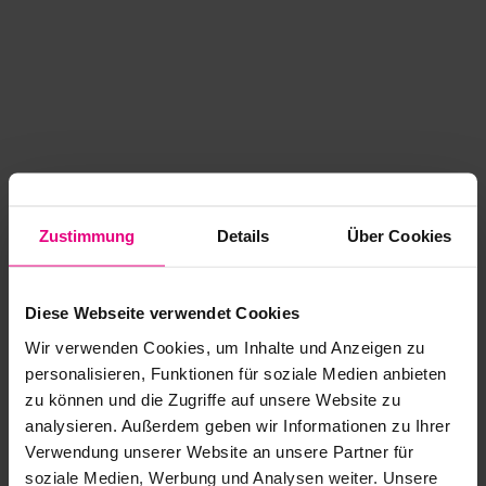
Zustimmung
Details
Über Cookies
Diese Webseite verwendet Cookies
Wir verwenden Cookies, um Inhalte und Anzeigen zu
personalisieren, Funktionen für soziale Medien anbieten
zu können und die Zugriffe auf unsere Website zu
analysieren. Außerdem geben wir Informationen zu Ihrer
Application error: a client-side exception has occurred
while
Verwendung unserer Website an unsere Partner für
soziale Medien, Werbung und Analysen weiter. Unsere
loading
www.kurzwego.de
(see the browser console for more