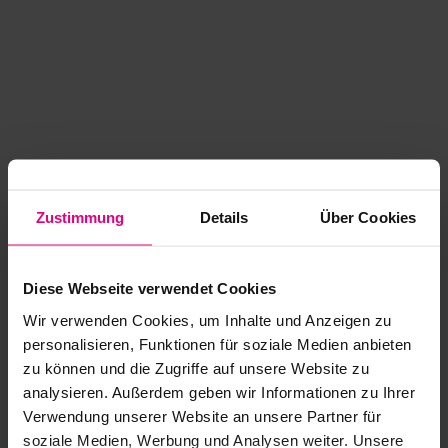
Zustimmung
Details
Über Cookies
Diese Webseite verwendet Cookies
Wir verwenden Cookies, um Inhalte und Anzeigen zu
personalisieren, Funktionen für soziale Medien anbieten
zu können und die Zugriffe auf unsere Website zu
analysieren. Außerdem geben wir Informationen zu Ihrer
Application error: a client-side exception has occurred
while
Verwendung unserer Website an unsere Partner für
soziale Medien, Werbung und Analysen weiter. Unsere
loading
www.kurzwego.de
(see the browser console for more