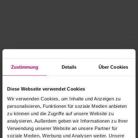
Zustimmung
Details
Über Cookies
Diese Webseite verwendet Cookies
Wir verwenden Cookies, um Inhalte und Anzeigen zu
personalisieren, Funktionen für soziale Medien anbieten
zu können und die Zugriffe auf unsere Website zu
analysieren. Außerdem geben wir Informationen zu Ihrer
Application error: a client-side exception has occurred
while
Verwendung unserer Website an unsere Partner für
soziale Medien, Werbung und Analysen weiter. Unsere
loading
www.kurzwego.de
(see the browser console for more