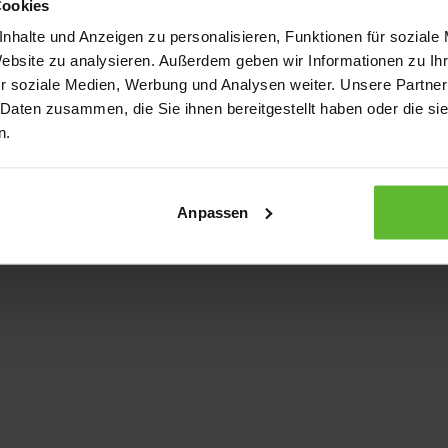
Cookies
nhalte und Anzeigen zu personalisieren, Funktionen für soziale
Website zu analysieren. Außerdem geben wir Informationen zu I
xception has occurred
while loading
www.kurzwego.de
(see the bro
r soziale Medien, Werbung und Analysen weiter. Unsere Partner
 Daten zusammen, die Sie ihnen bereitgestellt haben oder die s
n.
Anpassen