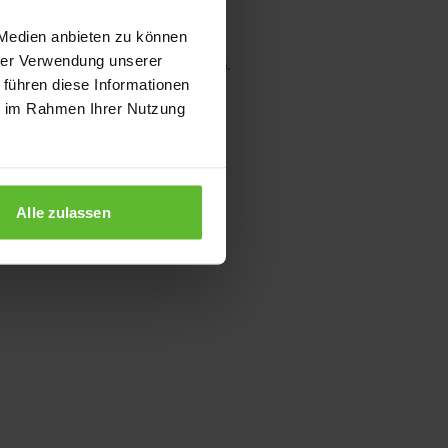
 Medien anbieten zu können
hrer Verwendung unserer
wser console for more information)
.
 führen diese Informationen
ie im Rahmen Ihrer Nutzung
Alle zulassen