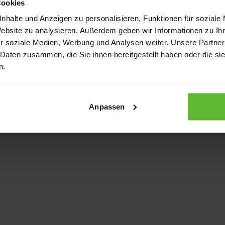
Cookies
nhalte und Anzeigen zu personalisieren, Funktionen für soziale
Website zu analysieren. Außerdem geben wir Informationen zu I
xception has occurred
while loading
www.kurzwego.de
(see the bro
r soziale Medien, Werbung und Analysen weiter. Unsere Partner
 Daten zusammen, die Sie ihnen bereitgestellt haben oder die s
n.
Anpassen