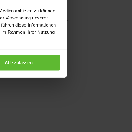
 Medien anbieten zu können
hrer Verwendung unserer
wser console for more information)
.
 führen diese Informationen
ie im Rahmen Ihrer Nutzung
Alle zulassen