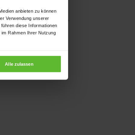
 Medien anbieten zu können
hrer Verwendung unserer
wser console for more information)
.
 führen diese Informationen
ie im Rahmen Ihrer Nutzung
Alle zulassen