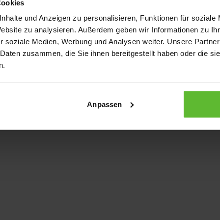
Cookies
nhalte und Anzeigen zu personalisieren, Funktionen für soziale
Website zu analysieren. Außerdem geben wir Informationen zu I
xception has occurred
while loading
www.kurzwego.de
(see the bro
r soziale Medien, Werbung und Analysen weiter. Unsere Partner
 Daten zusammen, die Sie ihnen bereitgestellt haben oder die s
n.
Anpassen