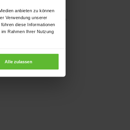
 Medien anbieten zu können
hrer Verwendung unserer
wser console for more information)
.
 führen diese Informationen
ie im Rahmen Ihrer Nutzung
Alle zulassen