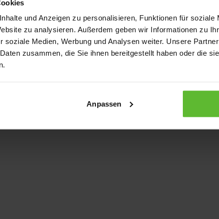
Cookies
nhalte und Anzeigen zu personalisieren, Funktionen für soziale
Website zu analysieren. Außerdem geben wir Informationen zu I
xception has occurred
while loading
www.kurzwego.de
(see the bro
r soziale Medien, Werbung und Analysen weiter. Unsere Partner
 Daten zusammen, die Sie ihnen bereitgestellt haben oder die s
n.
Anpassen