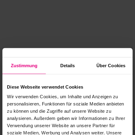
Zustimmung
Details
Über Cookies
Diese Webseite verwendet Cookies
Wir verwenden Cookies, um Inhalte und Anzeigen zu
personalisieren, Funktionen für soziale Medien anbieten
zu können und die Zugriffe auf unsere Website zu
analysieren. Außerdem geben wir Informationen zu Ihrer
Application error: a client-side exception has occurred
while
Verwendung unserer Website an unsere Partner für
soziale Medien, Werbung und Analysen weiter. Unsere
loading
www.kurzwego.de
(see the browser console for more