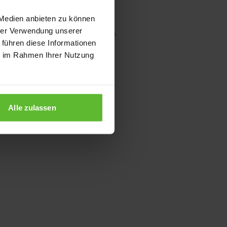
 Medien anbieten zu können
hrer Verwendung unserer
wser console for more information)
.
 führen diese Informationen
ie im Rahmen Ihrer Nutzung
Alle zulassen