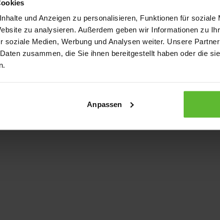
Cookies
nhalte und Anzeigen zu personalisieren, Funktionen für soziale
Website zu analysieren. Außerdem geben wir Informationen zu I
xception has occurred
while loading
www.kurzwego.de
(see the bro
r soziale Medien, Werbung und Analysen weiter. Unsere Partner
 Daten zusammen, die Sie ihnen bereitgestellt haben oder die s
n.
Anpassen