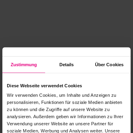
Zustimmung
Details
Über Cookies
Diese Webseite verwendet Cookies
Wir verwenden Cookies, um Inhalte und Anzeigen zu
personalisieren, Funktionen für soziale Medien anbieten
zu können und die Zugriffe auf unsere Website zu
analysieren. Außerdem geben wir Informationen zu Ihrer
Application error: a client-side exception has occurred
while
Verwendung unserer Website an unsere Partner für
soziale Medien, Werbung und Analysen weiter. Unsere
loading
www.kurzwego.de
(see the browser console for more