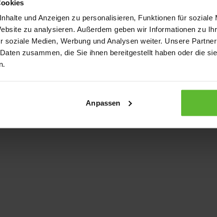
Cookies
nhalte und Anzeigen zu personalisieren, Funktionen für soziale
Website zu analysieren. Außerdem geben wir Informationen zu I
xception has occurred
while loading
www.kurzwego.de
(see the bro
r soziale Medien, Werbung und Analysen weiter. Unsere Partner
 Daten zusammen, die Sie ihnen bereitgestellt haben oder die s
n.
Anpassen