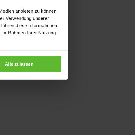
 Medien anbieten zu können
hrer Verwendung unserer
wser console for more information)
.
 führen diese Informationen
ie im Rahmen Ihrer Nutzung
Alle zulassen