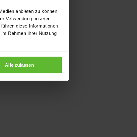
 Medien anbieten zu können
hrer Verwendung unserer
wser console for more information)
.
 führen diese Informationen
ie im Rahmen Ihrer Nutzung
Alle zulassen