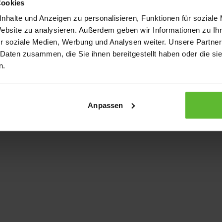
Cookies
nhalte und Anzeigen zu personalisieren, Funktionen für soziale
Website zu analysieren. Außerdem geben wir Informationen zu I
xception has occurred
while loading
www.kurzwego.de
(see the bro
r soziale Medien, Werbung und Analysen weiter. Unsere Partner
 Daten zusammen, die Sie ihnen bereitgestellt haben oder die s
n.
Anpassen