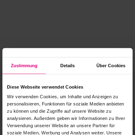
Zustimmung
Details
Über Cookies
Diese Webseite verwendet Cookies
Wir verwenden Cookies, um Inhalte und Anzeigen zu
personalisieren, Funktionen für soziale Medien anbieten
zu können und die Zugriffe auf unsere Website zu
analysieren. Außerdem geben wir Informationen zu Ihrer
Application error: a client-side exception has occurred
while
Verwendung unserer Website an unsere Partner für
soziale Medien, Werbung und Analysen weiter. Unsere
loading
www.kurzwego.de
(see the browser console for more