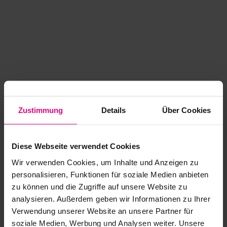
Zustimmung
Details
Über Cookies
Diese Webseite verwendet Cookies
Wir verwenden Cookies, um Inhalte und Anzeigen zu
personalisieren, Funktionen für soziale Medien anbieten
zu können und die Zugriffe auf unsere Website zu
analysieren. Außerdem geben wir Informationen zu Ihrer
Application error: a client-side exception has occurred
while
Verwendung unserer Website an unsere Partner für
soziale Medien, Werbung und Analysen weiter. Unsere
loading
www.kurzwego.de
(see the browser console for more