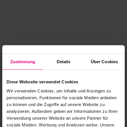
Zustimmung
Details
Über Cookies
Diese Webseite verwendet Cookies
Wir verwenden Cookies, um Inhalte und Anzeigen zu
personalisieren, Funktionen für soziale Medien anbieten
zu können und die Zugriffe auf unsere Website zu
analysieren. Außerdem geben wir Informationen zu Ihrer
Application error: a client-side exception has occurred
while
Verwendung unserer Website an unsere Partner für
soziale Medien, Werbung und Analysen weiter. Unsere
loading
www.kurzwego.de
(see the browser console for more