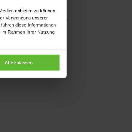
 Medien anbieten zu können
hrer Verwendung unserer
wser console for more information)
.
 führen diese Informationen
ie im Rahmen Ihrer Nutzung
Alle zulassen