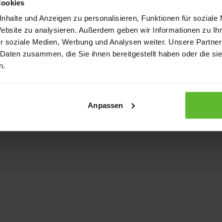
Cookies
nhalte und Anzeigen zu personalisieren, Funktionen für soziale
Website zu analysieren. Außerdem geben wir Informationen zu I
xception has occurred
while loading
www.kurzwego.de
(see the bro
r soziale Medien, Werbung und Analysen weiter. Unsere Partner
 Daten zusammen, die Sie ihnen bereitgestellt haben oder die s
n.
Anpassen