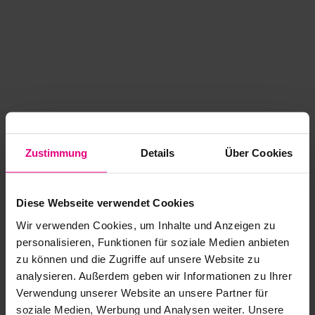
Zustimmung
Details
Über Cookies
Diese Webseite verwendet Cookies
Wir verwenden Cookies, um Inhalte und Anzeigen zu
personalisieren, Funktionen für soziale Medien anbieten
zu können und die Zugriffe auf unsere Website zu
analysieren. Außerdem geben wir Informationen zu Ihrer
Application error: a client-side exception has occurred
while
Verwendung unserer Website an unsere Partner für
soziale Medien, Werbung und Analysen weiter. Unsere
loading
www.kurzwego.de
(see the browser console for more