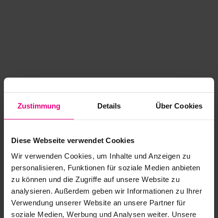
Zustimmung
Details
Über Cookies
Diese Webseite verwendet Cookies
Wir verwenden Cookies, um Inhalte und Anzeigen zu
personalisieren, Funktionen für soziale Medien anbieten
zu können und die Zugriffe auf unsere Website zu
analysieren. Außerdem geben wir Informationen zu Ihrer
Application error: a client-side exception has occurred
while
Verwendung unserer Website an unsere Partner für
soziale Medien, Werbung und Analysen weiter. Unsere
loading
www.kurzwego.de
(see the browser console for more