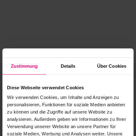
Zustimmung
Details
Über Cookies
Diese Webseite verwendet Cookies
Wir verwenden Cookies, um Inhalte und Anzeigen zu
personalisieren, Funktionen für soziale Medien anbieten
zu können und die Zugriffe auf unsere Website zu
analysieren. Außerdem geben wir Informationen zu Ihrer
Application error: a client-side exception has occurred
while
Verwendung unserer Website an unsere Partner für
soziale Medien, Werbung und Analysen weiter. Unsere
loading
www.kurzwego.de
(see the browser console for more