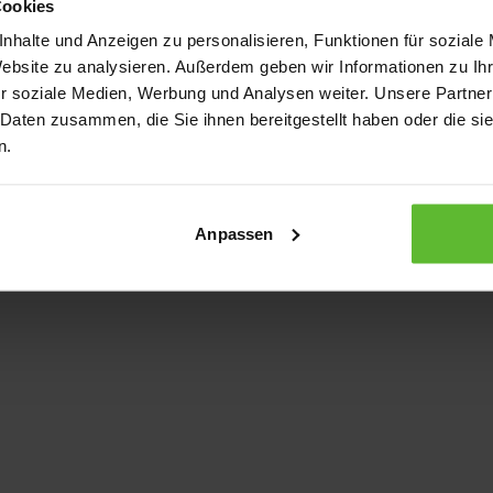
Cookies
nhalte und Anzeigen zu personalisieren, Funktionen für soziale
Website zu analysieren. Außerdem geben wir Informationen zu I
xception has occurred
while loading
www.kurzwego.de
(see the bro
r soziale Medien, Werbung und Analysen weiter. Unsere Partner
 Daten zusammen, die Sie ihnen bereitgestellt haben oder die s
n.
Anpassen