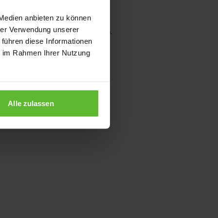
 Medien anbieten zu können
hrer Verwendung unserer
wser console for more information)
.
 führen diese Informationen
ie im Rahmen Ihrer Nutzung
Alle zulassen