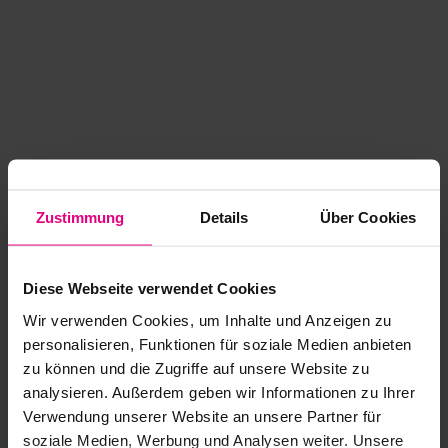
Zustimmung
Details
Über Cookies
Diese Webseite verwendet Cookies
Wir verwenden Cookies, um Inhalte und Anzeigen zu
personalisieren, Funktionen für soziale Medien anbieten
zu können und die Zugriffe auf unsere Website zu
analysieren. Außerdem geben wir Informationen zu Ihrer
Application error: a client-side exception has occurred
while
Verwendung unserer Website an unsere Partner für
soziale Medien, Werbung und Analysen weiter. Unsere
loading
www.kurzwego.de
(see the browser console for more