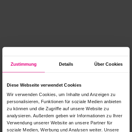
Zustimmung
Details
Über Cookies
Diese Webseite verwendet Cookies
Wir verwenden Cookies, um Inhalte und Anzeigen zu
personalisieren, Funktionen für soziale Medien anbieten
zu können und die Zugriffe auf unsere Website zu
analysieren. Außerdem geben wir Informationen zu Ihrer
Application error: a client-side exception has occurred
while
Verwendung unserer Website an unsere Partner für
soziale Medien, Werbung und Analysen weiter. Unsere
loading
www.kurzwego.de
(see the browser console for more