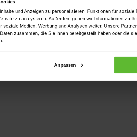
Cookies
nhalte und Anzeigen zu personalisieren, Funktionen für soziale
Website zu analysieren. Außerdem geben wir Informationen zu I
xception has occurred
while loading
www.kurzwego.de
(see the bro
r soziale Medien, Werbung und Analysen weiter. Unsere Partner
 Daten zusammen, die Sie ihnen bereitgestellt haben oder die s
n.
Anpassen