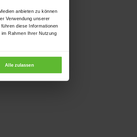
 Medien anbieten zu können
hrer Verwendung unserer
wser console for more information)
.
 führen diese Informationen
ie im Rahmen Ihrer Nutzung
Alle zulassen