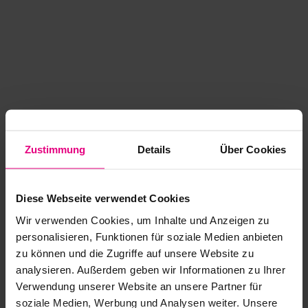
Zustimmung
Details
Über Cookies
Diese Webseite verwendet Cookies
Wir verwenden Cookies, um Inhalte und Anzeigen zu
personalisieren, Funktionen für soziale Medien anbieten
zu können und die Zugriffe auf unsere Website zu
analysieren. Außerdem geben wir Informationen zu Ihrer
Application error: a client-side exception has occurred
while
Verwendung unserer Website an unsere Partner für
soziale Medien, Werbung und Analysen weiter. Unsere
loading
www.kurzwego.de
(see the browser console for more