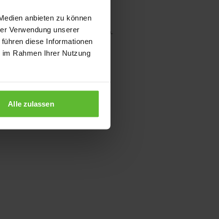
 Medien anbieten zu können
hrer Verwendung unserer
wser console for more information)
.
 führen diese Informationen
ie im Rahmen Ihrer Nutzung
Alle zulassen