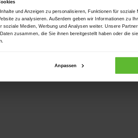
Cookies
nhalte und Anzeigen zu personalisieren, Funktionen für soziale
Website zu analysieren. Außerdem geben wir Informationen zu I
xception has occurred
while loading
www.kurzwego.de
(see the bro
r soziale Medien, Werbung und Analysen weiter. Unsere Partner
 Daten zusammen, die Sie ihnen bereitgestellt haben oder die s
n.
Anpassen