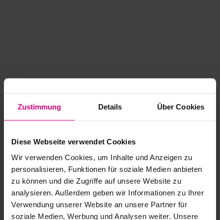
Zustimmung
Details
Über Cookies
Diese Webseite verwendet Cookies
Wir verwenden Cookies, um Inhalte und Anzeigen zu
personalisieren, Funktionen für soziale Medien anbieten
zu können und die Zugriffe auf unsere Website zu
analysieren. Außerdem geben wir Informationen zu Ihrer
Application error: a client-side exception has occurred
while
Verwendung unserer Website an unsere Partner für
soziale Medien, Werbung und Analysen weiter. Unsere
loading
www.kurzwego.de
(see the browser console for more