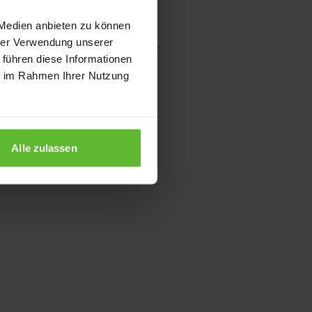
 Medien anbieten zu können
hrer Verwendung unserer
wser console for more information)
.
 führen diese Informationen
ie im Rahmen Ihrer Nutzung
Alle zulassen