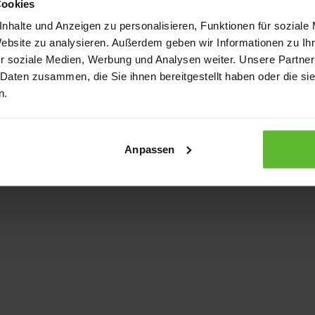
Cookies
nhalte und Anzeigen zu personalisieren, Funktionen für soziale
Website zu analysieren. Außerdem geben wir Informationen zu I
xception has occurred
while loading
www.kurzwego.de
(see the bro
r soziale Medien, Werbung und Analysen weiter. Unsere Partner
 Daten zusammen, die Sie ihnen bereitgestellt haben oder die s
n.
Anpassen