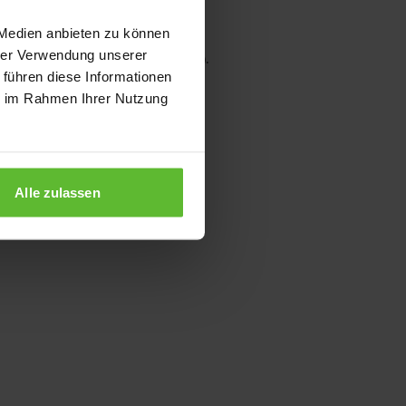
 Medien anbieten zu können
hrer Verwendung unserer
wser console for more information)
.
 führen diese Informationen
ie im Rahmen Ihrer Nutzung
Alle zulassen