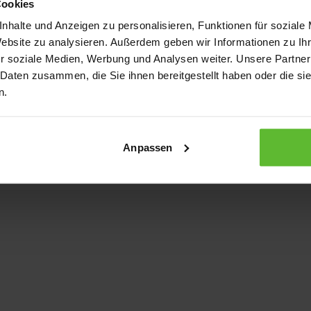
Cookies
nhalte und Anzeigen zu personalisieren, Funktionen für soziale
Website zu analysieren. Außerdem geben wir Informationen zu I
xception has occurred
while loading
www.kurzwego.de
(see the bro
r soziale Medien, Werbung und Analysen weiter. Unsere Partner
 Daten zusammen, die Sie ihnen bereitgestellt haben oder die s
n.
Anpassen