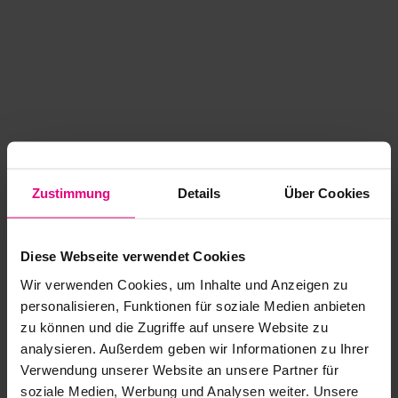
Zustimmung
Details
Über Cookies
Diese Webseite verwendet Cookies
Wir verwenden Cookies, um Inhalte und Anzeigen zu
personalisieren, Funktionen für soziale Medien anbieten
zu können und die Zugriffe auf unsere Website zu
analysieren. Außerdem geben wir Informationen zu Ihrer
Application error: a client-side exception has occurred
while
Verwendung unserer Website an unsere Partner für
soziale Medien, Werbung und Analysen weiter. Unsere
loading
www.kurzwego.de
(see the browser console for more