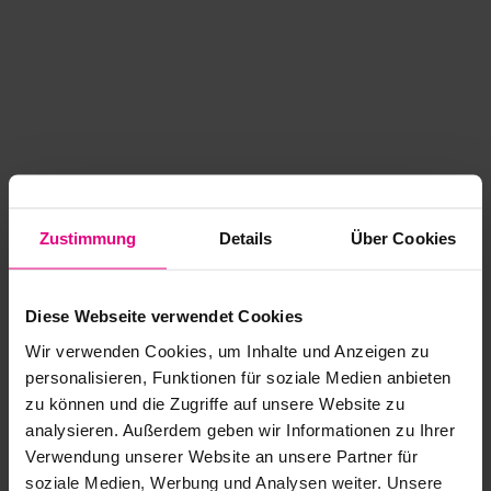
Zustimmung
Details
Über Cookies
Diese Webseite verwendet Cookies
Wir verwenden Cookies, um Inhalte und Anzeigen zu
personalisieren, Funktionen für soziale Medien anbieten
zu können und die Zugriffe auf unsere Website zu
analysieren. Außerdem geben wir Informationen zu Ihrer
Application error: a client-side exception has occurred
while
Verwendung unserer Website an unsere Partner für
soziale Medien, Werbung und Analysen weiter. Unsere
loading
www.kurzwego.de
(see the browser console for more