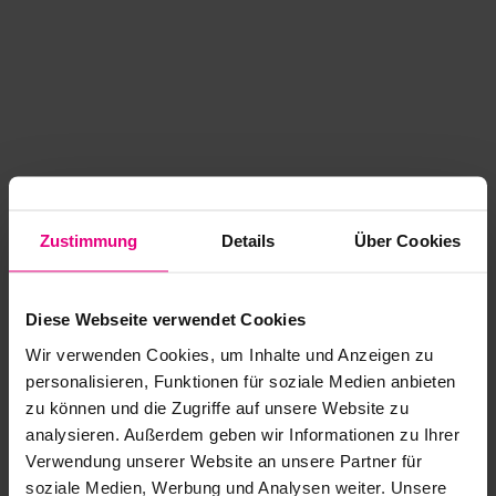
Zustimmung
Details
Über Cookies
Diese Webseite verwendet Cookies
Wir verwenden Cookies, um Inhalte und Anzeigen zu
personalisieren, Funktionen für soziale Medien anbieten
zu können und die Zugriffe auf unsere Website zu
analysieren. Außerdem geben wir Informationen zu Ihrer
Application error: a client-side exception has occurred
while
Verwendung unserer Website an unsere Partner für
soziale Medien, Werbung und Analysen weiter. Unsere
loading
www.kurzwego.de
(see the browser console for more