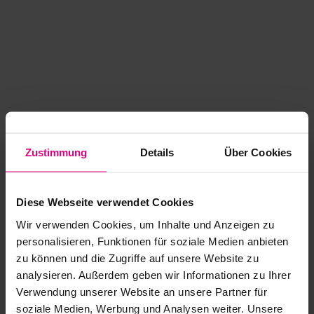
Zustimmung
Details
Über Cookies
Diese Webseite verwendet Cookies
Wir verwenden Cookies, um Inhalte und Anzeigen zu
personalisieren, Funktionen für soziale Medien anbieten
zu können und die Zugriffe auf unsere Website zu
analysieren. Außerdem geben wir Informationen zu Ihrer
Application error: a client-side exception has occurred
while
Verwendung unserer Website an unsere Partner für
soziale Medien, Werbung und Analysen weiter. Unsere
loading
www.kurzwego.de
(see the browser console for more