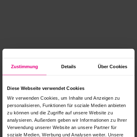
Zustimmung
Details
Über Cookies
Diese Webseite verwendet Cookies
Wir verwenden Cookies, um Inhalte und Anzeigen zu
personalisieren, Funktionen für soziale Medien anbieten
zu können und die Zugriffe auf unsere Website zu
analysieren. Außerdem geben wir Informationen zu Ihrer
Application error: a client-side exception has occurred
while
Verwendung unserer Website an unsere Partner für
soziale Medien, Werbung und Analysen weiter. Unsere
loading
www.kurzwego.de
(see the browser console for more