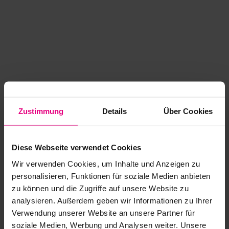
Zustimmung
Details
Über Cookies
Diese Webseite verwendet Cookies
Wir verwenden Cookies, um Inhalte und Anzeigen zu
personalisieren, Funktionen für soziale Medien anbieten
zu können und die Zugriffe auf unsere Website zu
analysieren. Außerdem geben wir Informationen zu Ihrer
Application error: a client-side exception has occurred
while
Verwendung unserer Website an unsere Partner für
soziale Medien, Werbung und Analysen weiter. Unsere
loading
www.kurzwego.de
(see the browser console for more