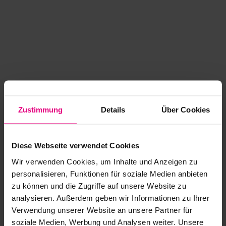
Zustimmung
Details
Über Cookies
Diese Webseite verwendet Cookies
Wir verwenden Cookies, um Inhalte und Anzeigen zu
personalisieren, Funktionen für soziale Medien anbieten
zu können und die Zugriffe auf unsere Website zu
analysieren. Außerdem geben wir Informationen zu Ihrer
Application error: a client-side exception has occurred
while
Verwendung unserer Website an unsere Partner für
soziale Medien, Werbung und Analysen weiter. Unsere
loading
www.kurzwego.de
(see the browser console for more