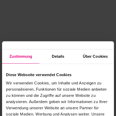
Zustimmung
Details
Über Cookies
Diese Webseite verwendet Cookies
Wir verwenden Cookies, um Inhalte und Anzeigen zu
personalisieren, Funktionen für soziale Medien anbieten
zu können und die Zugriffe auf unsere Website zu
analysieren. Außerdem geben wir Informationen zu Ihrer
Application error: a client-side exception has occurred
while
Verwendung unserer Website an unsere Partner für
soziale Medien, Werbung und Analysen weiter. Unsere
loading
www.kurzwego.de
(see the browser console for more