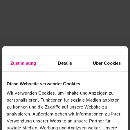
Zustimmung
Details
Über Cookies
Diese Webseite verwendet Cookies
Wir verwenden Cookies, um Inhalte und Anzeigen zu
personalisieren, Funktionen für soziale Medien anbieten
zu können und die Zugriffe auf unsere Website zu
analysieren. Außerdem geben wir Informationen zu Ihrer
Application error: a client-side exception has occurred
while
Verwendung unserer Website an unsere Partner für
soziale Medien, Werbung und Analysen weiter. Unsere
loading
www.kurzwego.de
(see the browser console for more