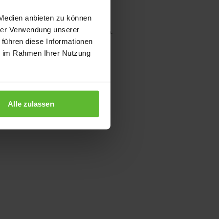
 Medien anbieten zu können
hrer Verwendung unserer
wser console for more information)
.
 führen diese Informationen
ie im Rahmen Ihrer Nutzung
Alle zulassen