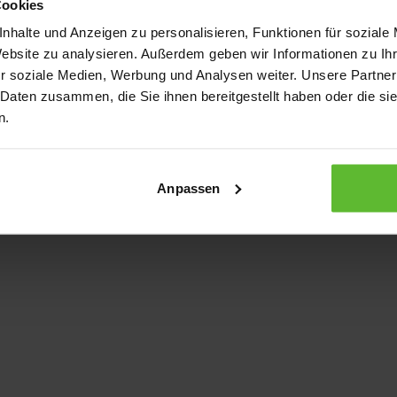
Cookies
nhalte und Anzeigen zu personalisieren, Funktionen für soziale
Website zu analysieren. Außerdem geben wir Informationen zu I
xception has occurred
while loading
www.kurzwego.de
(see the bro
r soziale Medien, Werbung und Analysen weiter. Unsere Partner
 Daten zusammen, die Sie ihnen bereitgestellt haben oder die s
n.
Anpassen