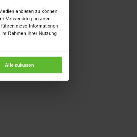
 Medien anbieten zu können
hrer Verwendung unserer
wser console for more information)
.
 führen diese Informationen
ie im Rahmen Ihrer Nutzung
Alle zulassen