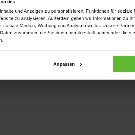
Cookies
nhalte und Anzeigen zu personalisieren, Funktionen für soziale
Website zu analysieren. Außerdem geben wir Informationen zu I
xception has occurred
while loading
www.kurzwego.de
(see the bro
r soziale Medien, Werbung und Analysen weiter. Unsere Partner
 Daten zusammen, die Sie ihnen bereitgestellt haben oder die s
n.
Anpassen