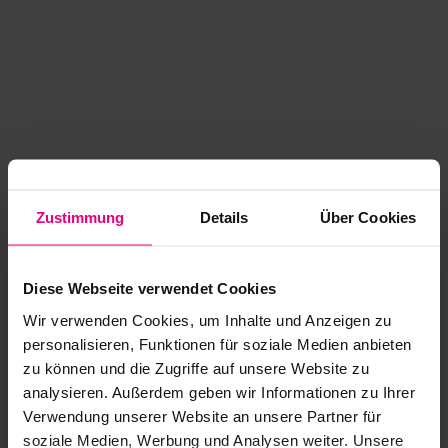
Zustimmung
Details
Über Cookies
Diese Webseite verwendet Cookies
Wir verwenden Cookies, um Inhalte und Anzeigen zu
personalisieren, Funktionen für soziale Medien anbieten
zu können und die Zugriffe auf unsere Website zu
analysieren. Außerdem geben wir Informationen zu Ihrer
Application error: a client-side exception has occurred
while
Verwendung unserer Website an unsere Partner für
soziale Medien, Werbung und Analysen weiter. Unsere
loading
www.kurzwego.de
(see the browser console for more