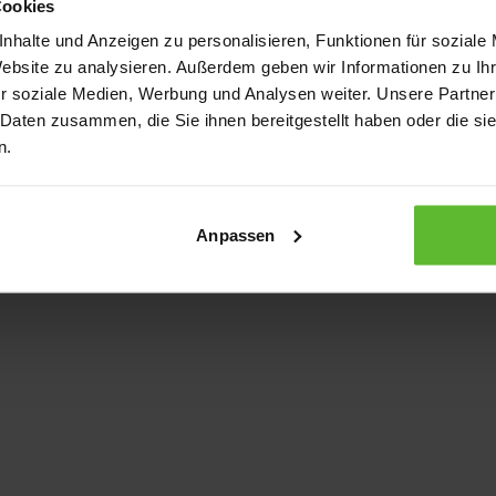
Cookies
nhalte und Anzeigen zu personalisieren, Funktionen für soziale
Website zu analysieren. Außerdem geben wir Informationen zu I
xception has occurred
while loading
www.kurzwego.de
(see the bro
r soziale Medien, Werbung und Analysen weiter. Unsere Partner
 Daten zusammen, die Sie ihnen bereitgestellt haben oder die s
n.
Anpassen