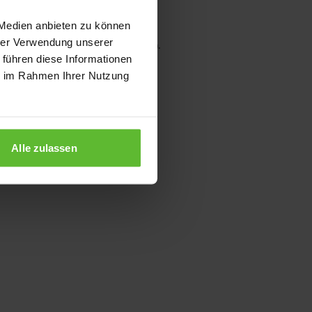
 Medien anbieten zu können
hrer Verwendung unserer
wser console for more information)
.
 führen diese Informationen
ie im Rahmen Ihrer Nutzung
Alle zulassen