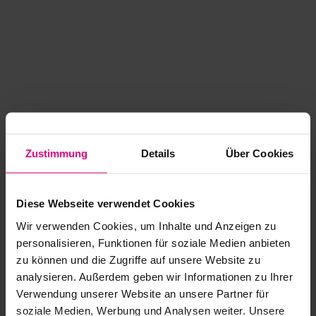
Zustimmung
Details
Über Cookies
Diese Webseite verwendet Cookies
Wir verwenden Cookies, um Inhalte und Anzeigen zu
personalisieren, Funktionen für soziale Medien anbieten
zu können und die Zugriffe auf unsere Website zu
analysieren. Außerdem geben wir Informationen zu Ihrer
Application error: a client-side exception has occurred
while
Verwendung unserer Website an unsere Partner für
soziale Medien, Werbung und Analysen weiter. Unsere
loading
www.kurzwego.de
(see the browser console for more