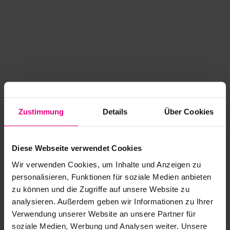
Zustimmung
Details
Über Cookies
Diese Webseite verwendet Cookies
Wir verwenden Cookies, um Inhalte und Anzeigen zu
personalisieren, Funktionen für soziale Medien anbieten
zu können und die Zugriffe auf unsere Website zu
analysieren. Außerdem geben wir Informationen zu Ihrer
Application error: a client-side exception has occurred
while
Verwendung unserer Website an unsere Partner für
soziale Medien, Werbung und Analysen weiter. Unsere
loading
www.kurzwego.de
(see the browser console for more