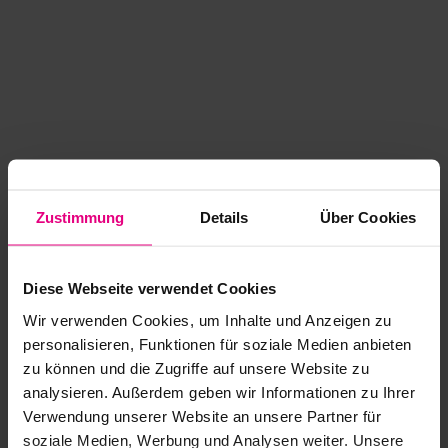
Zustimmung
Details
Über Cookies
Diese Webseite verwendet Cookies
Wir verwenden Cookies, um Inhalte und Anzeigen zu
personalisieren, Funktionen für soziale Medien anbieten
zu können und die Zugriffe auf unsere Website zu
analysieren. Außerdem geben wir Informationen zu Ihrer
Application error: a client-side exception has occurred
while
Verwendung unserer Website an unsere Partner für
soziale Medien, Werbung und Analysen weiter. Unsere
loading
www.kurzwego.de
(see the browser console for more