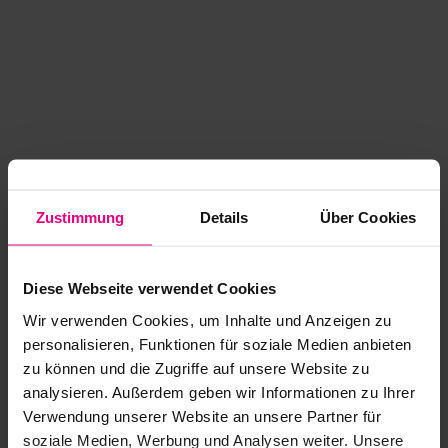
Zustimmung
Details
Über Cookies
Diese Webseite verwendet Cookies
Wir verwenden Cookies, um Inhalte und Anzeigen zu
personalisieren, Funktionen für soziale Medien anbieten
zu können und die Zugriffe auf unsere Website zu
analysieren. Außerdem geben wir Informationen zu Ihrer
Application error: a client-side exception has occurred
while
Verwendung unserer Website an unsere Partner für
soziale Medien, Werbung und Analysen weiter. Unsere
loading
www.kurzwego.de
(see the browser console for more