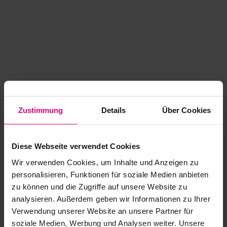
Zustimmung
Details
Über Cookies
Diese Webseite verwendet Cookies
Wir verwenden Cookies, um Inhalte und Anzeigen zu
personalisieren, Funktionen für soziale Medien anbieten
zu können und die Zugriffe auf unsere Website zu
analysieren. Außerdem geben wir Informationen zu Ihrer
Application error: a client-side exception has occurred
while
Verwendung unserer Website an unsere Partner für
soziale Medien, Werbung und Analysen weiter. Unsere
loading
www.kurzwego.de
(see the browser console for more