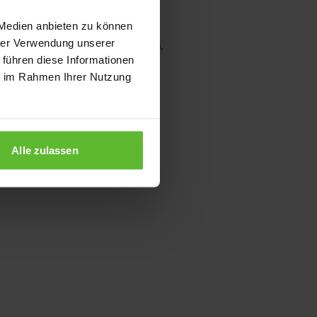
 Medien anbieten zu können
hrer Verwendung unserer
wser console for more information)
.
 führen diese Informationen
ie im Rahmen Ihrer Nutzung
Alle zulassen