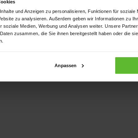
Cookies
nhalte und Anzeigen zu personalisieren, Funktionen für soziale
Website zu analysieren. Außerdem geben wir Informationen zu I
xception has occurred
while loading
www.kurzwego.de
(see the bro
r soziale Medien, Werbung und Analysen weiter. Unsere Partner
 Daten zusammen, die Sie ihnen bereitgestellt haben oder die s
n.
Anpassen