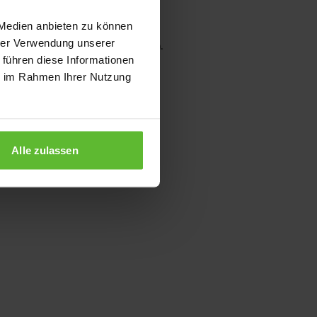
 Medien anbieten zu können
hrer Verwendung unserer
wser console for more information)
.
 führen diese Informationen
ie im Rahmen Ihrer Nutzung
Alle zulassen