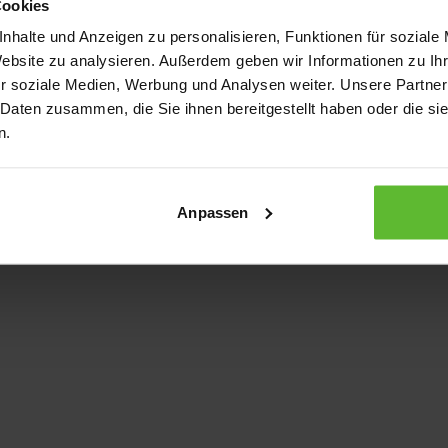
Cookies
nhalte und Anzeigen zu personalisieren, Funktionen für soziale
Website zu analysieren. Außerdem geben wir Informationen zu I
xception has occurred
while loading
www.kurzwego.de
(see the bro
r soziale Medien, Werbung und Analysen weiter. Unsere Partner
 Daten zusammen, die Sie ihnen bereitgestellt haben oder die s
n.
Anpassen