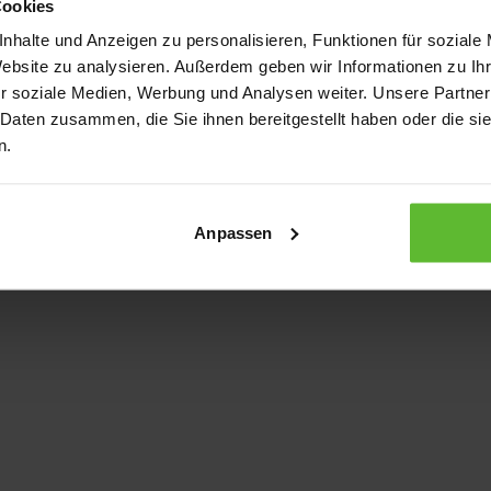
Cookies
nhalte und Anzeigen zu personalisieren, Funktionen für soziale
Website zu analysieren. Außerdem geben wir Informationen zu I
xception has occurred
while loading
www.kurzwego.de
(see the bro
r soziale Medien, Werbung und Analysen weiter. Unsere Partner
 Daten zusammen, die Sie ihnen bereitgestellt haben oder die s
n.
Anpassen