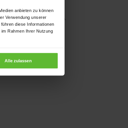
 Medien anbieten zu können
hrer Verwendung unserer
wser console for more information)
.
 führen diese Informationen
ie im Rahmen Ihrer Nutzung
Alle zulassen